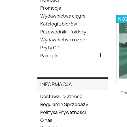
Promocje
Wydawnictwa ciągłe
NO
Katalogi zbiorów
Przewodniki i foldery
Wydawnictwa różne
Płyty CD

Pamiątki
INFORMACJA
Odc
Dostawa i płatność
Regulamin Sprzedaży
Polityka Prywatności
O nas