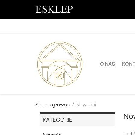
O NAS
KON
Strona główna
Nowości
No
KATEGORIE
Jest 
Nowości