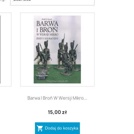

Szybki podgląd
Barwa I Broń W Wersji Mikro...
15,00 zł

Dodaj do koszyka