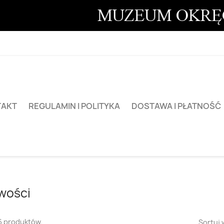
TAKT
REGULAMIN I POLITYKA
DOSTAWA I PŁATNOŚĆ
wości
6 produktów.
Sortuj 