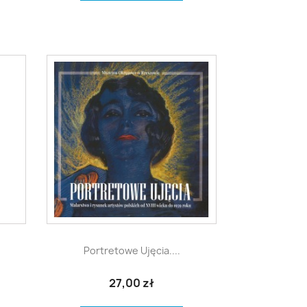

Szybki podgląd
Portretowe Ujęcia....
27,00 zł