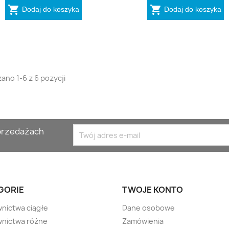


Dodaj do koszyka
Dodaj do koszyka
ano 1-6 z 6 pozycji
yprzedażach
GORIE
TWOJE KONTO
nictwa ciągłe
Dane osobowe
nictwa różne
Zamówienia