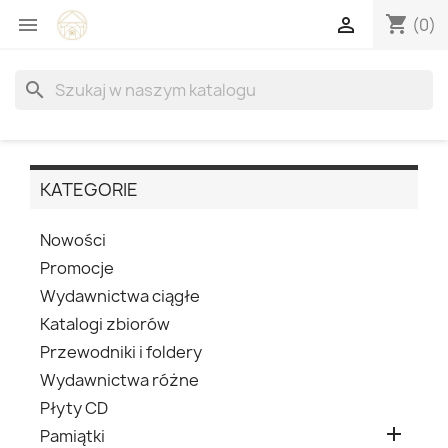
shopping_cart


(0)
search
KATEGORIE
Nowości
Promocje
Wydawnictwa ciągłe
Katalogi zbiorów
Przewodniki i foldery
Wydawnictwa różne
Płyty CD

Pamiątki