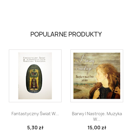
POPULARNE PRODUKTY


Szybki podgląd
Szybki podgląd
Fantastyczny Świat W...
Barwy I Nastroje. Muzyka
W...
5,30 zł
15,00 zł