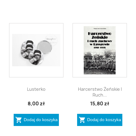


Szybki podgląd
Szybki podgląd
Lusterko
Harcerstwo Żeńskie I
Ruch...
8,00 zł
15,80 zł


Dodaj do koszyka
Dodaj do koszyka