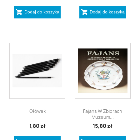


Dodaj do koszyka
Dodaj do koszyka


Szybki podgląd
Szybki podgląd
Ołówek
Fajans W Zbiorach
Muzeum...
1,80 zł
15,80 zł