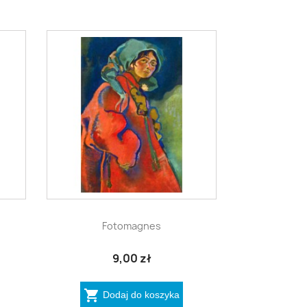

Szybki podgląd
Fotomagnes
9,00 zł

Dodaj do koszyka