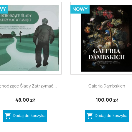
WY
NOWY


Szybki podgląd
Szybki podgląd
hodzące Ślady Zatrzymać...
Galeria Dąmbskich
48,00 zł
100,00 zł


Dodaj do koszyka
Dodaj do koszyka