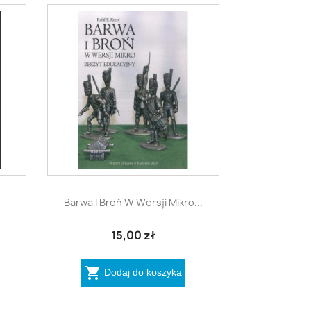

Szybki podgląd
Barwa I Broń W Wersji Mikro...
15,00 zł

Dodaj do koszyka