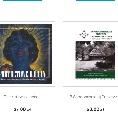


Szybki podgląd
Szybki podgląd
Portretowe Ujęcia....
Z Sandomierskiej Puszczy..
27,00 zł
50,00 zł