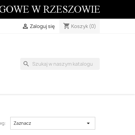
shopping_cart

Koszyk
(0)
Zaloguj się
search

wg:
Zaznacz