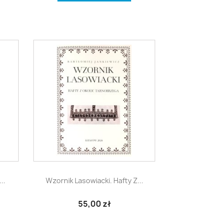

Szybki podgląd
..
Wzornik Lasowiacki. Hafty Z...
55,00 zł