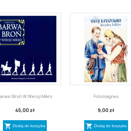


Szybki podgląd
Szybki podgląd
arwa I Broń W Wersji Mikro
Fotomagnes
45,00 zł
9,00 zł


Dodaj do koszyka
Dodaj do koszyka