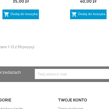
35,00 zł
40,00 zł


Dodaj do koszyka
Dodaj do koszyka
ano 1-12 z 59 pozycji
yprzedażach
GORIE
TWOJE KONTO
nictwa ciągłe
Dane osobowe