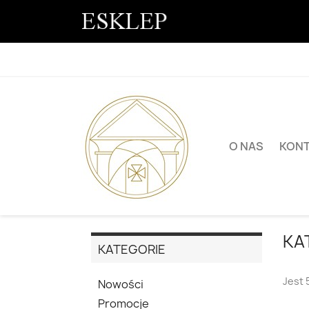
O NAS
KON
KA
KATEGORIE
Jest 
Nowości
Promocje