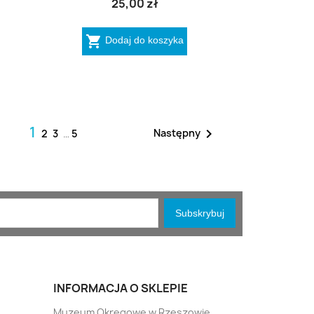
25,00 zł

Dodaj do koszyka
1

Następny
2
3
…
5
INFORMACJA O SKLEPIE
Muzeum Okręgowe w Rzeszowie