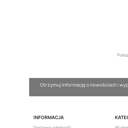
Pokaz
Otrzymuj informację o nowościach i w
INFORMACJA
KATE
Dostawa i płatność
Wydaw