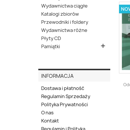
Wydawnictwa ciągłe
NO
Katalogi zbiorów
Przewodniki i foldery
Wydawnictwa różne
Płyty CD

Pamiątki
INFORMACJA
Odc
Dostawa i płatność
Regulamin Sprzedaży
Polityka Prywatności
O nas
Kontakt
Regulamin i Polityka