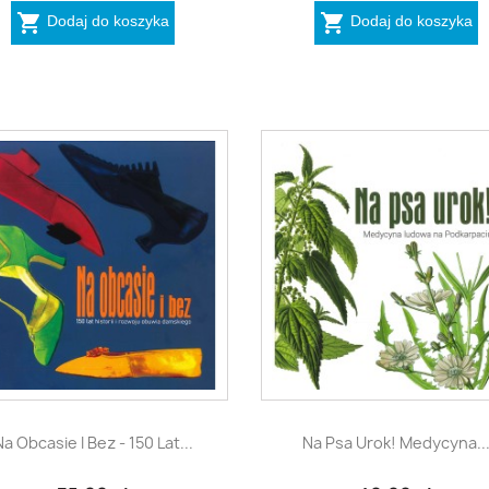


Dodaj do koszyka
Dodaj do koszyka


Szybki podgląd
Szybki podgląd
Na Obcasie I Bez - 150 Lat...
Na Psa Urok! Medycyna..