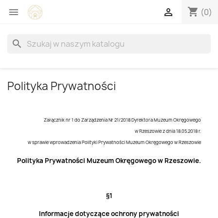
shopping_cart


(0)
search
Polityka Prywatności
Załącznik nr 1 do Zarządzenia Nr 21/2018 Dyrektora Muzeum Okręgowego
w Rzeszowie z dnia 18.05.2018 r.
w sprawie wprowadzenia Polityki Prywatności Muzeum Okręgowego w Rzeszowie
Polityka Prywatności Muzeum Okręgowego w Rzeszowie.
§1
Informacje dotyczące ochrony prywatności