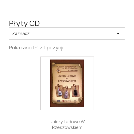
Płyty CD

Zaznacz
Pokazano 1-1 z 1 pozycji

Szybki podgląd
Ubiory Ludowe W
Rzeszowskiem