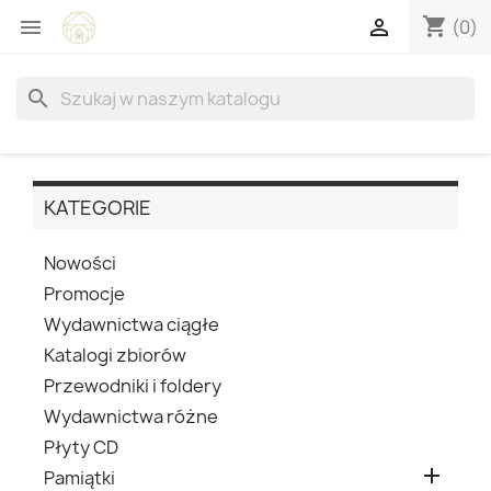
shopping_cart


(0)
search
KATEGORIE
Nowości
Promocje
Wydawnictwa ciągłe
Katalogi zbiorów
Przewodniki i foldery
Wydawnictwa różne
Płyty CD

Pamiątki